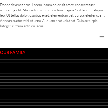
Donec sit amet eros. Lorem ipsum dolor sit amet, consectetuer
adipiscing elit. Mauris fermentum dictum magna. Sed laoreet aliquam
leo. Ut tellus dolor, dapibus eget, elementum vel, cursus eleifend, elit.
Aenean auctor wisi et urna. Aliquam erat volutpat. Duis ac turpis.
Integer rutrum ante eu lacus.
OUR FAMILY