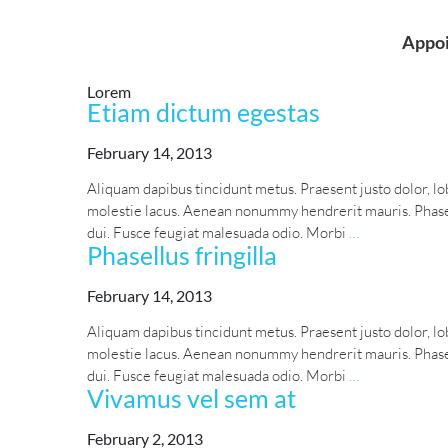
Appo
Lorem
Etiam dictum egestas
February 14, 2013
Aliquam dapibus tincidunt metus. Praesent justo dolor, lob
molestie lacus. Aenean nonummy hendrerit mauris. Phasell
Etiam
dui. Fusce feugiat malesuada odio. Morbi
…
Phasellus fringilla
dictum
egestas
February 14, 2013
Aliquam dapibus tincidunt metus. Praesent justo dolor, lob
molestie lacus. Aenean nonummy hendrerit mauris. Phasell
Phasellus
dui. Fusce feugiat malesuada odio. Morbi
…
Vivamus vel sem at
fringilla
February 2, 2013