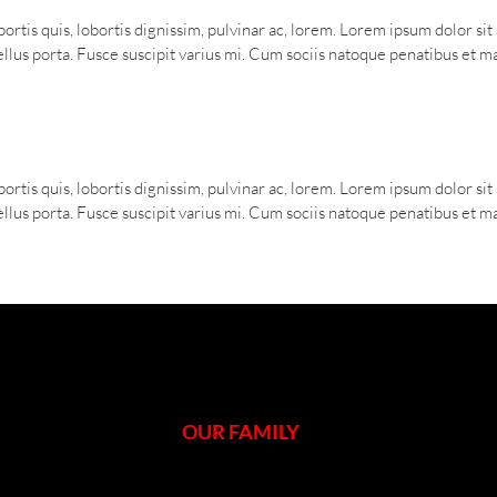
ortis quis, lobortis dignissim, pulvinar ac, lorem. Lorem ipsum dolor si
us porta. Fusce suscipit varius mi. Cum sociis natoque penatibus et mag
ortis quis, lobortis dignissim, pulvinar ac, lorem. Lorem ipsum dolor si
us porta. Fusce suscipit varius mi. Cum sociis natoque penatibus et mag
OUR FAMILY